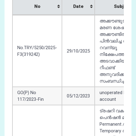
No
Date
Subject
No
Date
Subject
അക്കൗണ്ടുടമയു
മരണ ശേഷം
അക്കൗണ്ടിൽ നിന്
പിൻവലിച്ച തുക
No.TRY/5250/2025-
റവന്യൂ
29/10/2025
F3(319242)
നിക്ഷേപത്തിൽ
അടവാക്കിയത് -
റീഫണ്ട്
അനുവദിക്കുന്നത്
സംബന്ധിച്ച്
GO(P) No
unoperated PTSB
05/12/2023
117/2023-Fin
account
ട്രഷറി വകുപ്പ് - 
പെൻഷൻ മാസ്റ്റ
Permanent /
Temporary ആയി