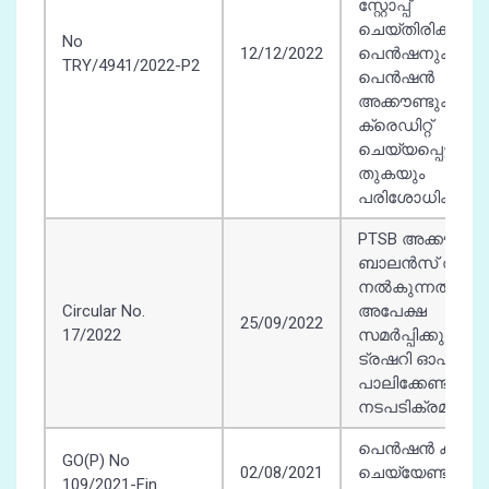
സ്റ്റോപ്പ്‌
ചെയ്തിരിക്കുന്ന
No
12/12/2022
പെൻഷനുകളും ട
TRY/4941/2022-P2
പെൻഷൻ
അക്കൗണ്ടുകളിൽ
ക്രെഡിറ്റ്‌
ചെയ്യപ്പെട്ട
തുകയും
പരിശോധിക്കുന്ന
PTSB അക്കൗണ്ടി
ബാലൻസ് തുക
നൽകുന്നതിനായ
Circular No.
അപേക്ഷ
25/09/2022
17/2022
സമർപ്പിക്കുമ്പോ
ട്രഷറി ഓഫീസർ
പാലിക്കേണ്ട
നടപടിക്രമങ്ങൾ
പെൻഷൻ ക്രഡിറ്
GO(P) No
02/08/2021
ചെയ്യേണ്ടത് - si
109/2021-Fin