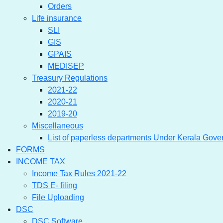
Orders
Life insurance
SLI
GIS
GPAIS
MEDISEP
Treasury Regulations
2021-22
2020-21
2019-20
Miscellaneous
List of paperless departments Under Kerala Gov
FORMS
INCOME TAX
Income Tax Rules 2021-22
TDS E- filing
File Uploading
DSC
DSC Software