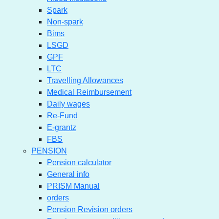
Spark
Non-spark
Bims
LSGD
GPF
LTC
Travelling Allowances
Medical Reimbursement
Daily wages
Re-Fund
E-grantz
FBS
PENSION
Pension calculator
General info
PRISM Manual
orders
Pension Revision orders