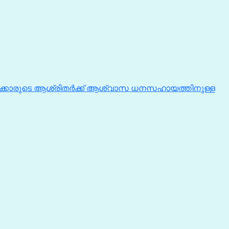
ക്കാരുടെ ആശ്രിതർക്ക് ആശ്വാസ ധനസഹായത്തിനുള്ള