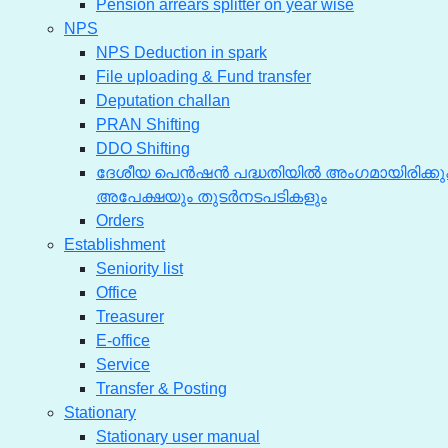
Pension arrears splitter on year wise
NPS
NPS Deduction in spark
File uploading & Fund transfer
Deputation challan
PRAN Shifting
DDO Shifting
ദേശീയ പെൻഷൻ പദ്ധതിയിൽ അംഗമായിരിക്കു
അപേക്ഷയും തുടർനടപടികളും
Orders
Establishment
Seniority list
Office
Treasurer
E-office
Service
Transfer & Posting
Stationary
Stationary user manual