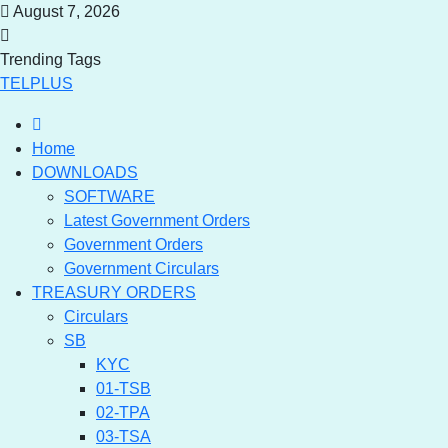
August 7, 2026
Trending Tags
TELPLUS
Home
DOWNLOADS
SOFTWARE
Latest Government Orders
Government Orders
Government Circulars
TREASURY ORDERS
Circulars
SB
KYC
01-TSB
02-TPA
03-TSA